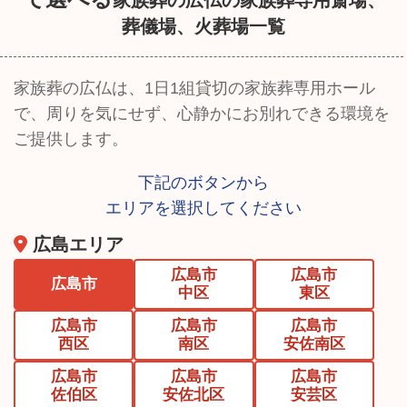
家族葬の広仏の家族葬専用斎場、
葬儀場、火葬場一覧
家族葬の広仏は、1日1組貸切の家族葬専用ホール
で、周りを気にせず、
心静かにお別れできる環境を
ご提供します。
下記のボタンから
エリアを選択してください
広島エリア
広島市
広島市
広島市
中区
東区
広島市
広島市
広島市
西区
南区
安佐南区
広島市
広島市
広島市
佐伯区
安佐北区
安芸区