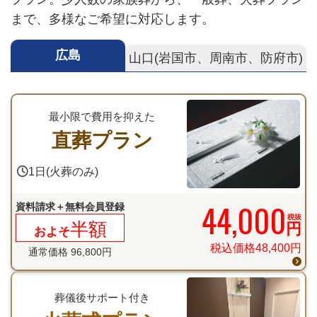
まで、多様なご希望に対応します。
広島
山口(岩国市、周南市、防府市)
最小限で費用を抑えた
直葬プラン
1日(火葬のみ)
44,000
資料請求＋無料会員登録
税抜
半額
円
およそ
税込価格
48,400
円
通常価格
96,800
円
葬儀後サポート付き