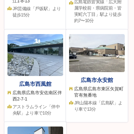
江1-8-13
広島電鉄皆実線「広大附
属学校前・県病院前・皆
JR芸備線「⼾坂駅」より
実町六丁目」駅より徒歩
徒歩15分
約7〜10分
広島市永安館
広島市西風館
広島県広島市東区矢賀町
広島県広島市安佐南区伴
官有無番地
⻄2-7-1
JR⼭陽本線「広島駅」よ
アストラムライン「伴中
り⾞で13分
央駅」より車で10分