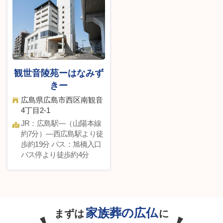
観世音陵苑ーはなみず
きー
広島県広島市西区南観音
4丁目2-1
JR：広島駅—（山陽本線
約7分）—西広島駅より徒
歩約19分 バス：旭橋入口
バス停より徒歩約4分
家族葬の広仏
まずは
に