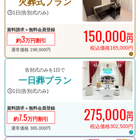
火葬式プラン
1日(告別式のみ)
150,000
資料請求＋無料会員登録
税抜
3
円
約
万円割引
税込価格
165,000
円
通常価格
198,000
円
告別式のみを1日で
一日葬プラン
1日(告別式のみ)
275,000
資料請求＋無料会員登録
税抜
7.5
円
約
万円割引
税込価格
302,500
円
通常価格
385,000
円