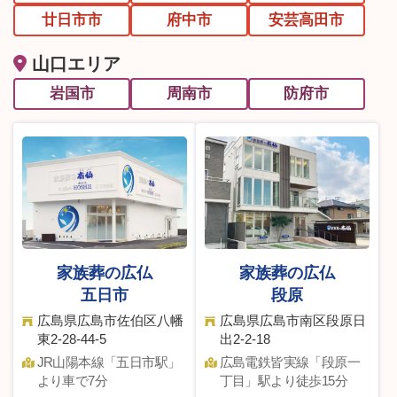
廿日市市
府中市
安芸高田市
山口エリア
岩国市
周南市
防府市
家族葬の広仏
家族葬の広仏
五日市
段原
広島県広島市佐伯区八幡
広島県広島市南区段原日
東2-28-44-5
出2-2-18
JR⼭陽本線「五⽇市駅」
広島電鉄皆実線「段原⼀
より車で7分
丁⽬」駅より徒歩15分