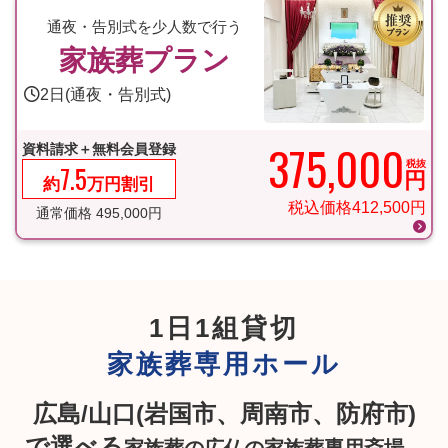
通夜・告別式を少人数で行う
家族葬プラン
2日(通夜・告別式)
375,000
資料請求＋無料会員登録
税抜
7.5
円
約
万円割引
税込価格
412,500
円
通常価格
495,000
円
1日1組貸切
家族葬専用ホール
広島/山口(岩国市、周南市、防府市)
で選べる