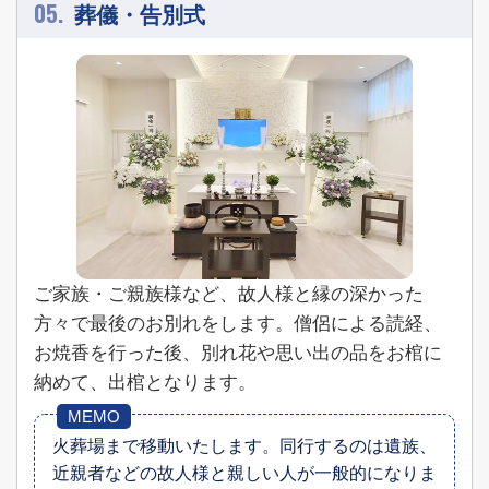
05.
葬儀・告別式
ご家族・ご親族様など、故人様と縁の深かった
方々で最後のお別れをします。僧侶による読経、
お焼香を行った後、別れ花や思い出の品をお棺に
納めて、出棺となります。
火葬場まで移動いたします。
同行するのは遺族、
近親者などの故人様と親しい人が一般的になりま