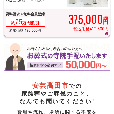
2日(通夜・告別式)
375,000
資料請求＋無料会員登録
税抜
7.5
円
約
万円割引
税込価格
412,500
円
通常価格
495,000
円
安芸高田市
での
家族葬やご葬儀のこと、
なんでも聞いてください!
費用や流れ、場所に関する不安を