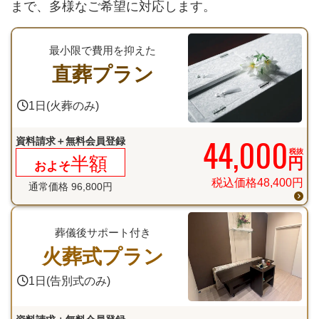
まで、多様なご希望に対応します。
最小限で費用を抑えた
直葬プラン
1日(火葬のみ)
44,000
資料請求＋無料会員登録
税抜
半額
円
およそ
税込価格
48,400
円
通常価格
96,800
円
葬儀後サポート付き
火葬式プラン
1日(告別式のみ)