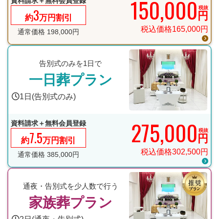
150,000
資料請求＋無料会員登録
税抜
3
円
約
万円割引
税込価格
165,000
円
通常価格
198,000
円
告別式のみを1日で
一日葬プラン
1日(告別式のみ)
275,000
資料請求＋無料会員登録
税抜
7.5
円
約
万円割引
税込価格
302,500
円
通常価格
385,000
円
通夜・告別式を少人数で行う
家族葬プラン