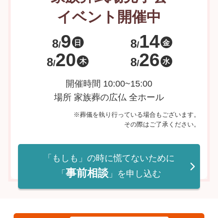
イベント開催中
9
14
8
8
日
金
/
/
20
26
8
8
木
水
/
/
開催時間 10:00~15:00
場所 家族葬の広仏 全ホール
※葬儀を執り行っている場合もございます。
その際はご了承ください。
「もしも」の時に慌てないために
事前相談
「
」を申し込む