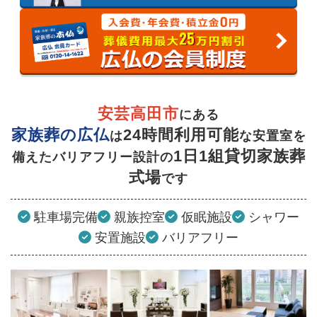
25
安芸高田市
にある
家族葬の広仏
24時間利用可能
は
な安置室を
1日1組貸切家族葬
備えた
バリアフリー設計の
式場
です
駐車場完備
親族控室
仮眠施設
シャワー
安置施設
バリアフリー