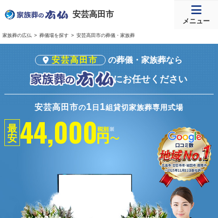
安芸高田市
メニュー
家族葬の広仏
葬儀場を探す
安芸高田市の葬儀・家族葬
安芸高田市
の葬儀・家族葬なら
にお任せください
1
1
安芸高田市
の
日
組貸切家族葬専用式場
44,000
最
安