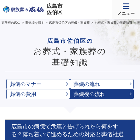
広島市
佐伯区
メニュー
家族葬の広仏
葬儀場を探す
広島市佐伯区の葬儀・家族葬
お葬式・家族葬の基礎知識
広島市佐伯区の
お葬式・家族葬の
基礎知識
葬儀のマナー
葬儀の流れ
葬儀の費用
葬儀後の流れ
広島市の病院で危篤と告げられたら何をす
る？落ち着いて進めるための対応と葬儀社選