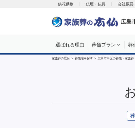
供花供物
仏壇・仏具
会社概要
広島
選ばれる理由
葬儀プラン
葬
家族葬の広仏
葬儀場を探す
広島市中区の葬儀・家族葬