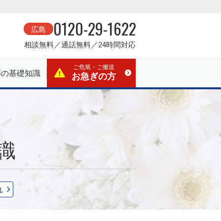
0120-29-1622
広島
相談無料／通話無料／24時間対応
ご危篤・ご搬送
葬の基礎知識
お急ぎの方
識
れ