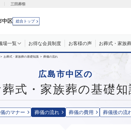
三田葬祭
市
中区
総合トップ
儀場一覧
お得な会員制度
お客様の声
お葬式・家族
お葬式・家族葬の基礎知識
葬儀の流れ
広島市中区の
お葬式・家族葬の
基礎知
葬儀のマナー
葬儀の流れ
葬儀の費用
葬儀後の流