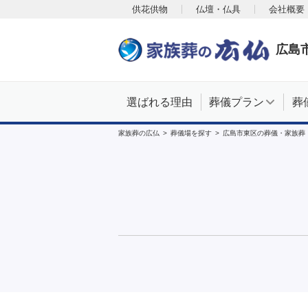
供花供物
仏壇・仏具
会社概要
広島
選ばれる理由
葬儀プラン
葬
家族葬の広仏
葬儀場を探す
広島市東区の葬儀・家族葬