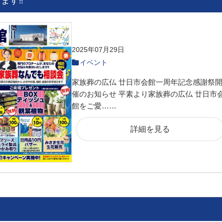
ます‼
2025年07月29日
イベント
家族葬の広仏 廿日市会館一周年記念感謝祭
催のお知らせ 平素より家族葬の広仏 廿日市
館をご愛……
詳細を見る