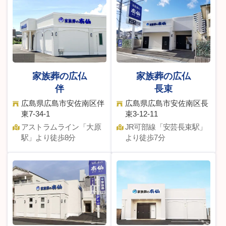
家族葬の広仏
家族葬の広仏
伴
長束
広島県広島市安佐南区伴
広島県広島市安佐南区長
東7-34-1
束3-12-11
アストラムライン「⼤原
JR可部線「安芸⻑束駅」
駅」より徒歩8分
より徒歩7分