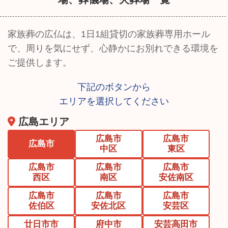
家族葬の広仏は、1日1組貸切の家族葬専用ホール
で、周りを気にせず、
心静かにお別れできる環境を
ご提供します。
下記のボタンから
エリアを選択してください
広島エリア
広島市
広島市
広島市
中区
東区
広島市
広島市
広島市
西区
南区
安佐南区
広島市
広島市
広島市
佐伯区
安佐北区
安芸区
廿日市市
府中市
安芸高田市