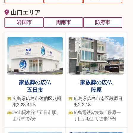
山口エリア
岩国市
周南市
防府市
家族葬の広仏
家族葬の広仏
五日市
段原
広島県広島市佐伯区八幡
広島県広島市南区段原日
東2-28-44-5
出2-2-18
JR⼭陽本線「五⽇市駅」
広島電鉄皆実線「段原⼀
より車で7分
丁⽬」駅より徒歩15分