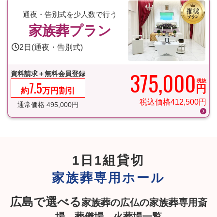
通夜・告別式を少人数で行う
家族葬プラン
2日(通夜・告別式)
375,000
資料請求＋無料会員登録
税抜
7.5
円
約
万円割引
税込価格
412,500
円
通常価格
495,000
円
1日1組貸切
家族葬専用ホール
広島で選べる
家族葬の広仏の家族葬専用斎
場、葬儀場、火葬場一覧