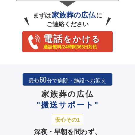
家族葬の広仏
まずは
に
ご連絡ください
電話
をかける
通話無料/24時間365日対応
60
最短
分で病院・施設へお迎え
家族葬の広仏
"搬送サポート"
安心その1
深夜・早朝を問わず、