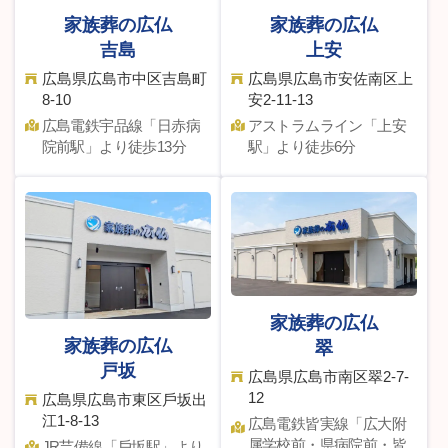
家族葬の広仏
家族葬の広仏
吉島
上安
広島県広島市中区吉島町
広島県広島市安佐南区上
8-10
安2-11-13
広島電鉄宇品線「⽇⾚病
アストラムライン「上安
院前駅」より徒歩13分
駅」より徒歩6分
家族葬の広仏
家族葬の広仏
翠
戸坂
広島県広島市南区翠2-7-
12
広島県広島市東区⼾坂出
江1-8-13
広島電鉄皆実線「広大附
属学校前・県病院前・皆
JR芸備線「⼾坂駅」より