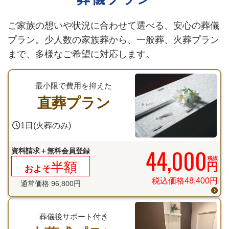
ご家族の想いや状況に合わせて選べる、安心の葬儀
プラン。
少人数の家族葬から、一般葬、火葬プラン
まで、多様なご希望に対応します。
最小限で費用を抑えた
直葬プラン
1日(火葬のみ)
44,000
資料請求＋無料会員登録
税抜
半額
円
およそ
税込価格
48,400
円
通常価格
96,800
円
葬儀後サポート付き