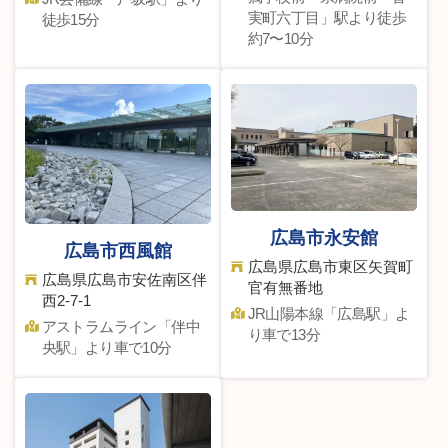
実町六丁目」駅より徒歩
徒歩15分
約7〜10分
広島市永安館
広島市西風館
広島県広島市東区矢賀町
広島県広島市安佐南区伴
官有無番地
⻄2-7-1
JR⼭陽本線「広島駅」よ
アストラムライン「伴中
り⾞で13分
央駅」より車で10分