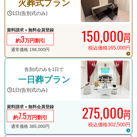
火葬式プラン
1日(告別式のみ)
150,000
資料請求＋無料会員登録
税抜
3
円
約
万円割引
税込価格
165,000
円
通常価格
198,000
円
告別式のみを1日で
一日葬プラン
1日(告別式のみ)
275,000
資料請求＋無料会員登録
税抜
7.5
円
約
万円割引
税込価格
302,500
円
通常価格
385,000
円