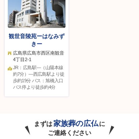
観世音陵苑ーはなみず
きー
広島県広島市西区南観音
4丁目2-1
JR：広島駅—（山陽本線
約7分）—西広島駅より徒
歩約19分 バス：旭橋入口
バス停より徒歩約4分
家族葬の広仏
まずは
に
ご連絡ください