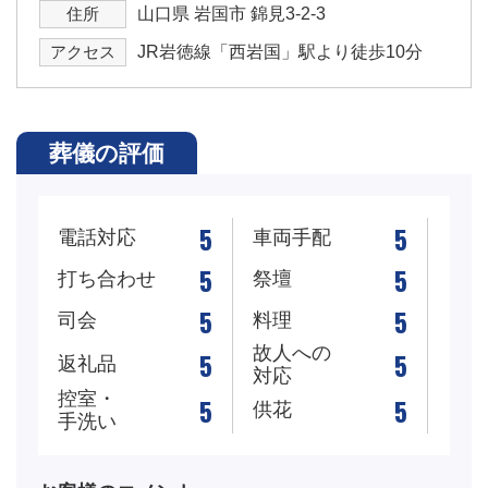
住所
山口県 岩国市 錦見3-2-3
アクセス
JR岩徳線「西岩国」駅より徒歩10分
葬儀の評価
5
5
電話対応
車両手配
5
5
打ち合わせ
祭壇
5
5
司会
料理
故人への
5
5
返礼品
対応
控室・
5
5
供花
手洗い