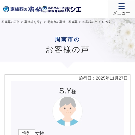
メニュー
家族葬の広仏
葬儀場を探す
周南市の葬儀・家族葬
お客様の声
S.Y様
周南市の
お客様の声
施行日：2025年11月27日
S.Y
様
性別
女性