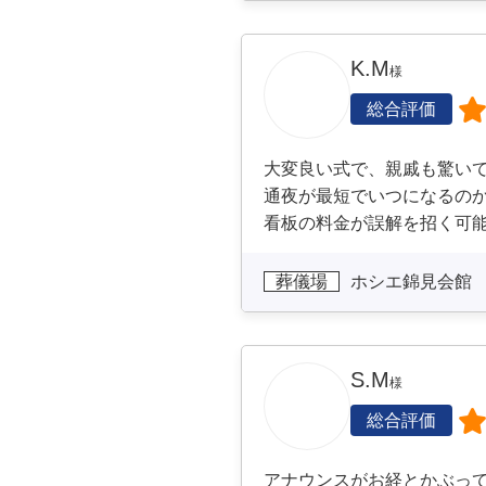
K.M
様
総合評価
大変良い式で、親戚も驚いて
通夜が最短でいつになるの
看板の料金が誤解を招く可
葬儀場
ホシエ錦見会館
S.M
様
総合評価
アナウンスがお経とかぶっ