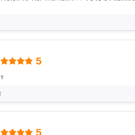
5
‼
館
5