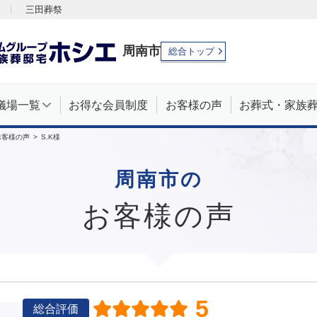
三田葬祭
周南市
総合トップ
儀場一覧
お得な会員制度
お客様の声
お葬式・家族
お客様の声
S.K様
周南市の
お客様の声
5
総合評価