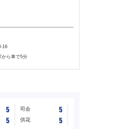
-16
駅から車で5分
5
5
司会
5
5
供花