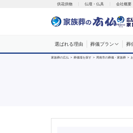
供花供物
仏壇・仏具
会社概要
選ばれる理由
葬儀プラン
葬
家族葬の広仏
葬儀場を探す
周南市の葬儀・家族葬