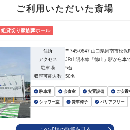
ご利用いただいた斎場
1組貸切り家族葬ホール
住所
〒745-0847
山口県周南市松保町8
アクセス
JR山陽本線「徳山」駅から車で
駐車場
5台
収容可能人数
50名
駐車場
会食室
安置設備
ご安置
シャワー室
貸車椅子
バリアフリー
この式場の詳細を見る