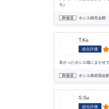
ろ）
葬儀場
ホシエ錦見会館
T.K
様
総合評価
良かったホシエ様にまかせて
葬儀場
ホシエ南岩国会
S.S
様
総合評価