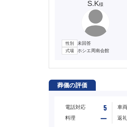
S.K
様
性別
未回答
式場
ホシエ周南会館
葬儀の評価
5
電話対応
車
ー
料理
返