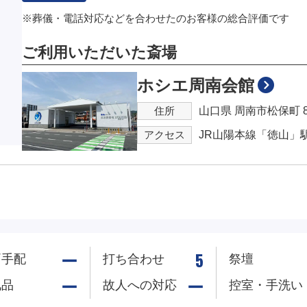
※葬儀・電話対応などを合わせたのお客様の総合評価です
ご利用いただいた斎場
ホシエ周南会館
住所
山口県 周南市松保町 8
アクセス
JR山陽本線「徳山」
ー
5
両手配
打ち合わせ
祭壇
ー
ー
礼品
故人への
対応
控室・
手洗い