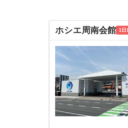
ホシエ周南会館
1日