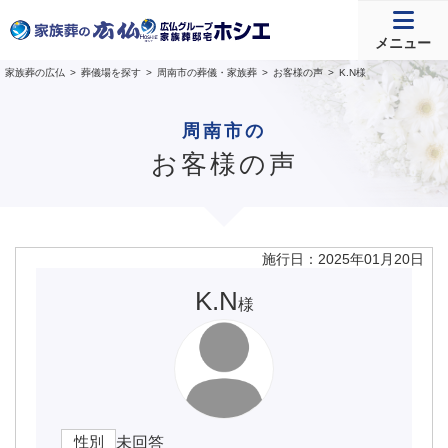
メニュー
家族葬の広仏
葬儀場を探す
周南市の葬儀・家族葬
お客様の声
K.N様
周南市の
お客様の声
施行日：2025年01月20日
K.N
様
性別
未回答