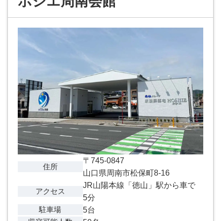
ホシエ周南会館
〒745-0847
住所
山口県周南市松保町8-16
JR山陽本線「徳山」駅から車で
アクセス
5分
駐車場
5台