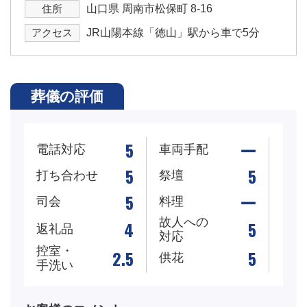
住所
山口県 周南市松保町 8-16
アクセス
JR山陽本線「徳山」駅から車で5分
葬儀の評価
5
ー
電話対応
車両手配
5
5
打ち合わせ
祭壇
5
ー
司会
料理
故人への
4
5
返礼品
対応
控室・
2.5
5
供花
手洗い