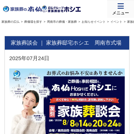
メニュー
家族葬の広仏
葬儀場を探す
周南市の葬儀・家族葬
お知らせイベント
イベント
家族
家族葬談会 ｜ 家族葬邸宅ホシエ 周南市式場
2025年07月24日