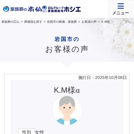
メニュー
家族葬の広仏
葬儀場を探す
岩国市の葬儀・家族葬
お客様の声
K.M様
岩国市の
お客様の声
施行日：2025年10月08日
K.M様
様
性別
女性