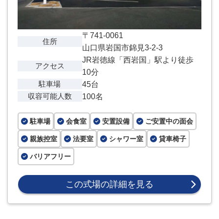
〒741-0061
住所
山口県岩国市錦見3-2-3
JR岩徳線「西岩国」駅より徒歩
アクセス
10分
駐車場
45台
収容可能人数
100名
駐車場
会食室
安置設備
ご安置中の面会
親族控室
法要室
シャワー室
貸車椅子
バリアフリー
この式場の詳細を見る