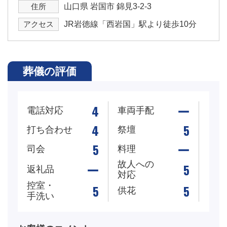
住所
山口県 岩国市 錦見3-2-3
アクセス
JR岩徳線「西岩国」駅より徒歩10分
葬儀の評価
4
ー
電話対応
車両手配
4
5
打ち合わせ
祭壇
5
ー
司会
料理
故人への
ー
5
返礼品
対応
控室・
5
5
供花
手洗い